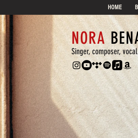
HOME
B
NORA
BEN
Singer, composer, voca